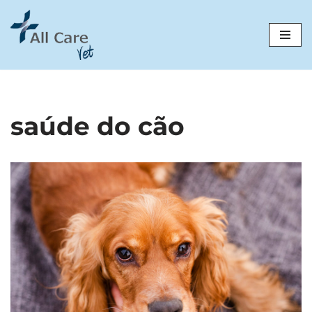
Avançar
para
o
conteúdo
saúde do cão